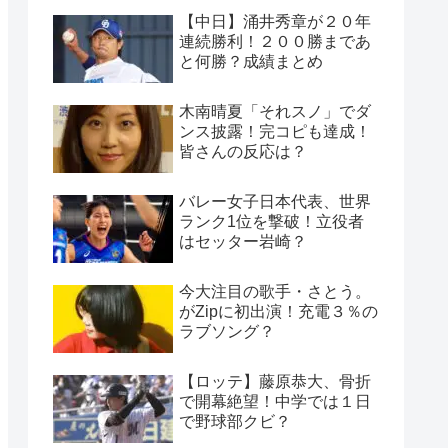
【中日】涌井秀章が２０年
連続勝利！２００勝まであ
と何勝？成績まとめ
木南晴夏「それスノ」でダ
ンス披露！完コピも達成！
皆さんの反応は？
バレー女子日本代表、世界
ランク1位を撃破！立役者
はセッター岩崎？
今大注目の歌手・さとう。
がZipに初出演！充電３％の
ラブソング？
【ロッテ】藤原恭大、骨折
で開幕絶望！中学では１日
で野球部クビ？