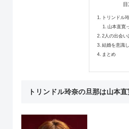
目
トリンドル
山本直寛
2人の出会い
結婚を意識
まとめ
トリンドル玲奈の旦那は山本直