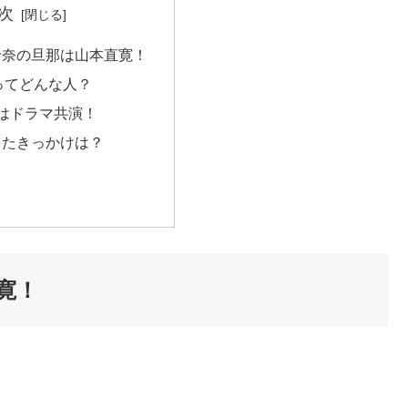
次
玲奈の旦那は山本直寛！
ってどんな人？
はドラマ共演！
したきっかけは？
寛！