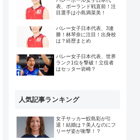
バレーボール女子日本代
表、ポーランド戦直前！注
目選手は小島満菜美！
バレー女子日本代表、3連
勝！林琴奈に注目！出身校
は？経歴まとめ
バレー女子日本代表、世界
ランク1位を撃破！立役者
はセッター岩崎？
人気記事ランキング
女子サッカー鮫島彩が引
退！結婚は？美人なのにフ
リーザ姿が衝撃！？