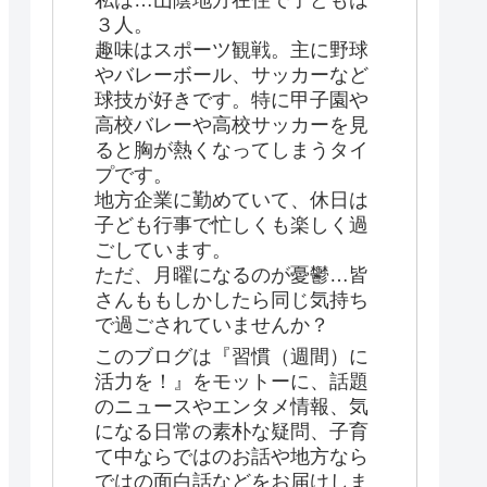
私は…山陰地方在住で子どもは
３人。
趣味はスポーツ観戦。主に野球
やバレーボール、サッカーなど
球技が好きです。特に甲子園や
高校バレーや高校サッカーを見
ると胸が熱くなってしまうタイ
プです。
地方企業に勤めていて、休日は
子ども行事で忙しくも楽しく過
ごしています。
ただ、月曜になるのが憂鬱…皆
さんももしかしたら同じ気持ち
で過ごされていませんか？
このブログは『習慣（週間）に
活力を！』をモットーに、話題
のニュースやエンタメ情報、気
になる日常の素朴な疑問、子育
て中ならではのお話や地方なら
ではの面白話などをお届けしま