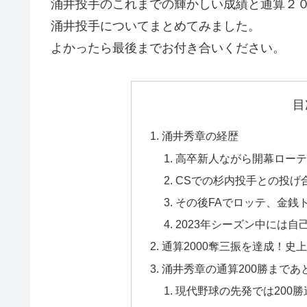
涌井投手のこれまでの輝かしい成績と通算２
涌井投手についてまとめてみました。
よかったら最後までお付き合いください。
目
涌井秀章の経歴
高卒新人ながら開幕ローテ
CSでの杉内投手との投げ
その後FAでロッテ、金銭
2023年シーズン中には
通算2000奪三振を達成！史上
涌井秀章の通算200勝まであ
現代野球の先発では200