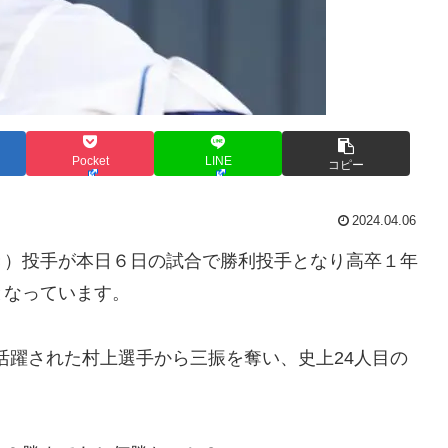
Pocket
LINE
コピー
2024.04.06
き）投手が本日６日の試合で勝利投手となり高卒１年
となっています。
活躍された村上選手から三振を奪い、史上24人目の