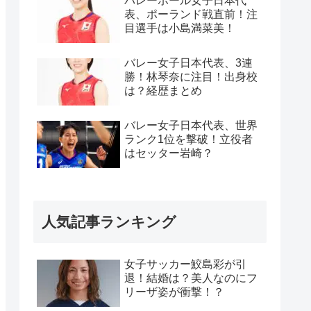
バレーボール女子日本代
表、ポーランド戦直前！注
目選手は小島満菜美！
バレー女子日本代表、3連
勝！林琴奈に注目！出身校
は？経歴まとめ
バレー女子日本代表、世界
ランク1位を撃破！立役者
はセッター岩崎？
人気記事ランキング
女子サッカー鮫島彩が引
退！結婚は？美人なのにフ
リーザ姿が衝撃！？