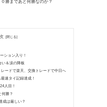
００勝まであと何勝なのか？
次
ーション入り！
合い＆涙の降板
トレードで楽天、交換トレードで中日へ
自己最速タイ記録達成！
24人目！
と何勝？
勝達成は厳しい？