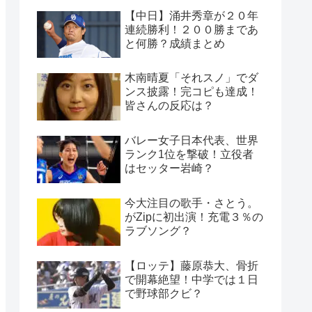
【中日】涌井秀章が２０年
連続勝利！２００勝まであ
と何勝？成績まとめ
木南晴夏「それスノ」でダ
ンス披露！完コピも達成！
皆さんの反応は？
バレー女子日本代表、世界
ランク1位を撃破！立役者
はセッター岩崎？
今大注目の歌手・さとう。
がZipに初出演！充電３％の
ラブソング？
【ロッテ】藤原恭大、骨折
で開幕絶望！中学では１日
で野球部クビ？