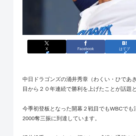
X
Facebook
はてブ
中日ドラゴンズの涌井秀章（わくい・ひであ
目から２０年連続で勝利を上げたことが話題
今季初登板となった開幕２戦目でもWBCでも
2000奪三振に到達しています。