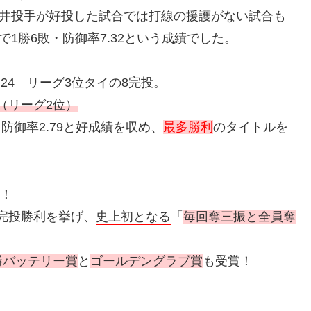
涌井投手が好投した試合では打線の援護がない試合も
1勝6敗・防御率7.32という成績でした。
.24 リーグ3位タイの8完投。
（リーグ2位）
・防御率2.79と好成績を収め、
最多勝利
のタイトルを
場！
点完投勝利を挙げ、
史上初となる
「
毎回奪三振と全員奪
勝バッテリー賞
と
ゴールデングラブ賞
も受賞！
。