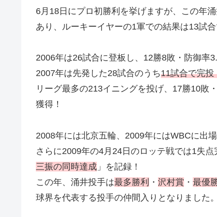
6月18日にプロ初勝利を挙げますが、この年
あり、ルーキーイヤーの1軍での結果は13試合で
2006年は26試合に登板し、12勝8敗・防御率3
2007年は先発した28試合のうち
11試合で完投
リーグ最多の213イニングを投げ、17勝10敗
獲得！
2008年には北京五輪、2009年にはWBCに出
さらに2009年の4月24日のロッテ戦では1失
三振の同時達成
」を記録！
この年、涌井投手は
最多勝利
・
沢村賞
・
最優
球界を代表する投手の仲間入りとなりました