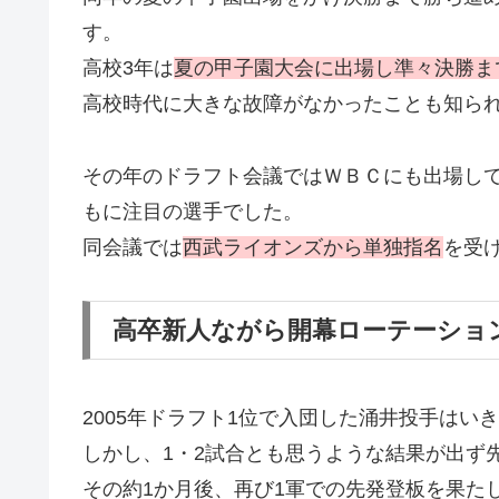
す。
高校3年は
夏の甲子園大会に出場し準々決勝ま
高校時代に大きな故障がなかったことも知ら
その年のドラフト会議ではＷＢＣにも出場し
もに注目の選手でした。
同会議では
西武ライオンズから単独指名
を受
高卒新人ながら開幕ローテーショ
2005年ドラフト1位で入団した涌井投手はい
しかし、1・2試合とも思うような結果が出ず
その約1か月後、再び1軍での先発登板を果た