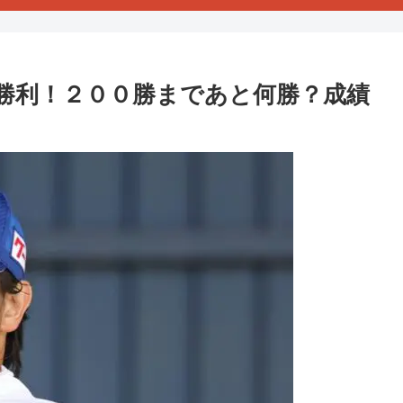
勝利！２００勝まであと何勝？成績