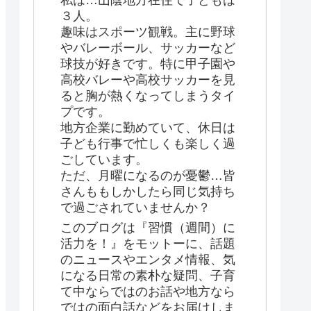
私は…山陰地方在住で子どもは
３人。
趣味はスポーツ観戦。主に野球
やバレーボール、サッカーなど
球技が好きです。特に甲子園や
高校バレーや高校サッカーを見
ると胸が熱くなってしまうタイ
プです。
地方企業に勤めていて、休日は
子ども行事で忙しくも楽しく過
ごしています。
ただ、月曜になるのが憂鬱…皆
さんももしかしたら同じ気持ち
で過ごされていませんか？
このブログは『習慣（週間）に
活力を！』をモットーに、話題
のニュースやエンタメ情報、気
になる日常の素朴な疑問、子育
て中ならではのお話や地方なら
ではの面白話などをお届けしま