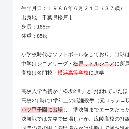
生年月日：１９８６年６月２１日（３７歳）
出身地：千葉県松戸市
身長：185㎝
体重：85㎏
小学校時代はソフトボールをしており、野球
中学はシニアリーグ・
松戸リトルシニア
に所
高校は名門校・
横浜高等学校
に進学。
高校入学当初か「松坂2世」と呼ばれていたほ
高校2年時に1学年上の成瀬投手（元ロッテ→
バツ甲子園に出場
し、準決勝までエースだっ
決勝戦では先発で出場したが、広陵高校の打線
同年の夏の甲子園出場をかけ決勝まで勝ち進