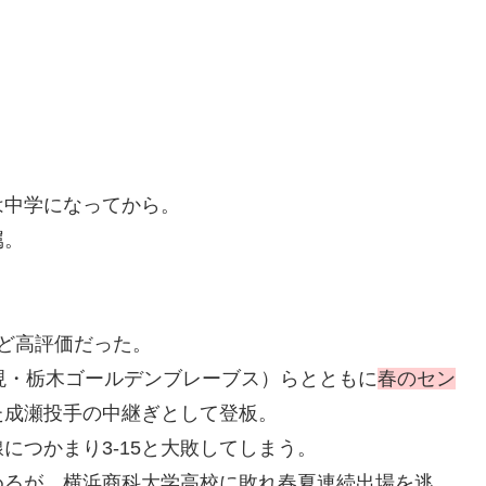
は中学になってから。
属。
ど高評価だった。
現・栃木ゴールデンブレーブス）らとともに
春のセン
た成瀬投手の中継ぎとして登板。
につかまり3‐15と大敗してしまう。
めるが、横浜商科大学高校に敗れ春夏連続出場を逃