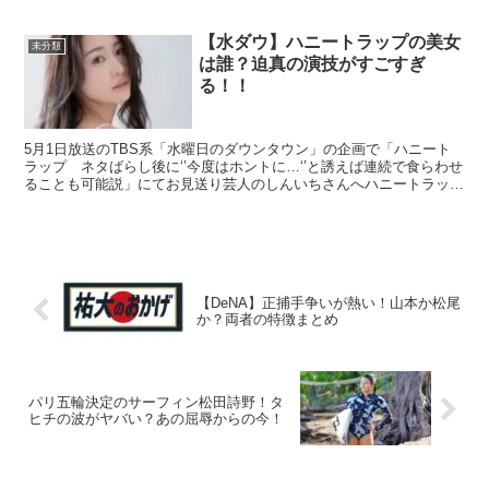
世界ランクが５位でしたが、この連勝で３位まで順位を...
【水ダウ】ハニートラップの美女
未分類
は誰？迫真の演技がすごすぎ
る！！
5月1日放送のTBS系「水曜日のダウンタウン」の企画で「ハニート
ラップ ネタばらし後に‘’今度はホントに…‘’と誘えば連続で食らわせ
ることも可能説」にてお見送り芸人のしんいちさんへハニートラップ
を仕掛ける美女が話題となっています。 この美女...
【DeNA】正捕手争いが熱い！山本か松尾
か？両者の特徴まとめ
パリ五輪決定のサーフィン松田詩野！タ
ヒチの波がヤバい？あの屈辱からの今！