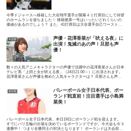
今季ドジャースへ移籍した大谷翔平選手が開幕４１打席目にして待望
のホームランを放ちました！ 移籍後第一号はいったいどれくらいの
価値があるのでしょう？ また、41打席目は大谷選手自己ワースト記
録となってしまいましたが、その前のワースト記録は何年...
声優・花澤香菜が「吠える夜」に
未分類
出演！鬼滅のあの声！旦那も声
優！
数々の人気アニメキャラクターの声優で活躍中の花澤香菜さんが日本
テレビ系「上田と女が吠える夜」（24日21:00～）に出演されます。
花澤香菜さんが声優を務めた人気キャラクターは？ 旦那さんも声優
みたいだけどなんのキャラクターの声の人？ など...
バレーボール女子日本代表、ポー
未分類
ランド戦直前！注目選手は小島満
菜美！
バレーボール女子日本代表、本日19日にポーランド戦を迎えます。
すでにパリ五輪の出場を決めているポーランドですが、今大会も今３
連勝中！ つまり全勝同士の対決となります！ ポーランドは大会前の