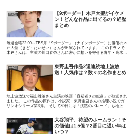
【9ボーダー】木戸大聖がイケメ
未分類
ン！どんな作品に出てるの？経歴
まとめ
毎週金曜22:00～TBS系「9ボーダー」（ナインボーダー）に俳優の木
戸大聖（きど・たいせい）さんが出演されています。 このドラマで
木戸さんは、主演の川口春奈さんに密かに想いを寄せる青年・高木陽
太を演じていますが、とてもイケメンです！！ そ...
東野圭吾作品2週連続地上波放
未分類
送！人気作は？数々の名作まとめ
地上波放送で福山雅治さん主演の映画「容疑者Ｘの献身」が放送され
ました。 この作品の原作は、小説家・東野圭吾さんの推理小説でガ
リレオシリーズ第3弾。 そして30日には「沈黙のパレード」も地上波
初放送となります。 東野圭吾さんはこれまで数々の名...
大谷翔平、待望のホームラン！そ
未分類
の価値は1.5億？2番目に遅い年は
いつ？