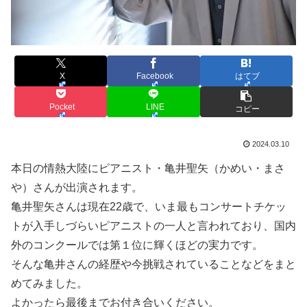
X
Facebook
はてブ
Pocket
LINE
コピー
2024.03.10
本日の情熱大陸にピアニスト・亀井聖矢（かめい・まさ
や）さんが出演されます。
亀井聖矢さんは現在22歳で、いま最もコンサートチケッ
トが入手しづらいピアニストの一人と言われており、国内
外のコンクールでは第１位に輝くほどの実力です。
そんな亀井さんの経歴や今挑戦されていることなどをまと
めてみました。
よかったら最後までお付き合いください。