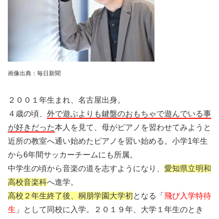
画像出典：毎日新聞
２００１年生まれ、名古屋出身。
４歳の頃、
外で遊ぶよりも鍵盤のおもちゃで遊んでいる事
が好きだった
本人を見て、母がピアノを習わせてみようと
近所の教室へ通い始めたピアノを習い始める。小学1年生
から6年間サッカーチームにも所属。
中学生の頃から音楽の道を志すようになり、
愛知県立明和
高校音楽科
へ進学。
高校２年生終了後、桐朋学園大学初
となる「
飛び入学特待
生
」として同校に入学。２０１９年、大学１年生のとき