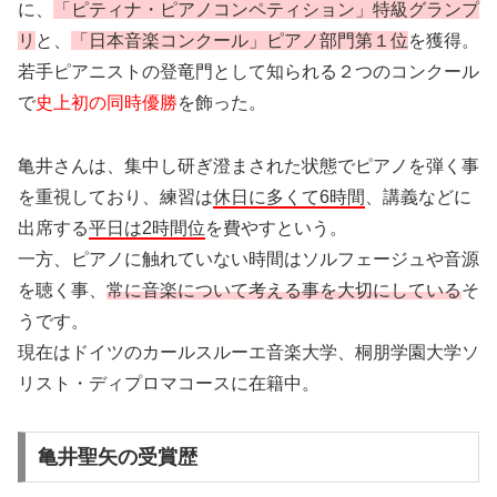
に、
「ピティナ・ピアノコンペティション」特級グランプ
リ
と、
「日本音楽コンクール」ピアノ部門第１位
を獲得。
若手ピアニストの登竜門として知られる２つのコンクール
で
史上初の同時優勝
を飾った。
亀井さんは、集中し研ぎ澄まされた状態でピアノを弾く事
を重視しており、練習は
休日に多くて6時間
、講義などに
出席する
平日は2時間位
を費やすという。
一方、ピアノに触れていない時間はソルフェージュや音源
を聴く事、
常に音楽について考える事を大切にしている
そ
うです。
現在はドイツのカールスルーエ音楽大学、桐朋学園大学ソ
リスト・ディプロマコースに在籍中。
亀井聖矢の受賞歴