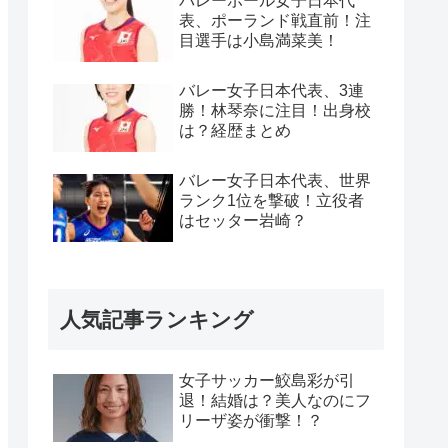
バレーボール女子日本代
表、ポーランド戦直前！注
目選手は小島満菜美！
バレー女子日本代表、3連
勝！林琴奈に注目！出身校
は？経歴まとめ
バレー女子日本代表、世界
ランク1位を撃破！立役者
はセッター岩崎？
人気記事ランキング
女子サッカー鮫島彩が引
退！結婚は？美人なのにフ
リーザ姿が衝撃！？