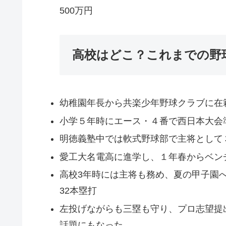
500万円
高校はどこ？これまでの野
幼稚園年長から共楽少年野球クラブに在
小学５年時にエース・４番で西日本大会
明徳義塾中では軟式野球部で主将として
愛工大名電高に進学し、１年春からベン
高校3年時には主将も務め、夏の甲子園
32本塁打
左投げながらも三塁も守り、プロ志望提
話題にもなった。