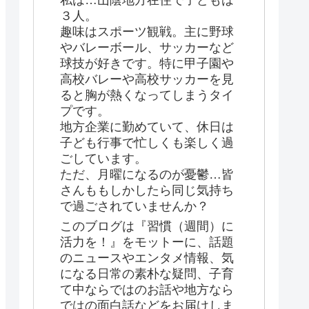
私は…山陰地方在住で子どもは
３人。
趣味はスポーツ観戦。主に野球
やバレーボール、サッカーなど
球技が好きです。特に甲子園や
高校バレーや高校サッカーを見
ると胸が熱くなってしまうタイ
プです。
地方企業に勤めていて、休日は
子ども行事で忙しくも楽しく過
ごしています。
ただ、月曜になるのが憂鬱…皆
さんももしかしたら同じ気持ち
で過ごされていませんか？
このブログは『習慣（週間）に
活力を！』をモットーに、話題
のニュースやエンタメ情報、気
になる日常の素朴な疑問、子育
て中ならではのお話や地方なら
ではの面白話などをお届けしま