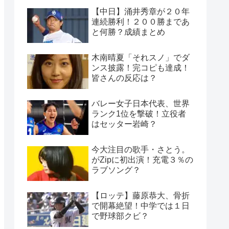
【中日】涌井秀章が２０年
連続勝利！２００勝まであ
と何勝？成績まとめ
木南晴夏「それスノ」でダ
ンス披露！完コピも達成！
皆さんの反応は？
バレー女子日本代表、世界
ランク1位を撃破！立役者
はセッター岩崎？
今大注目の歌手・さとう。
がZipに初出演！充電３％の
ラブソング？
【ロッテ】藤原恭大、骨折
で開幕絶望！中学では１日
で野球部クビ？