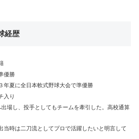
球経歴
籍
準優勝
３年夏に全日本軟式野球大会で準優勝
チ入り
へ出場し、投手としてもチームを牽引した。高校通算
出当時は二刀流としてプロで活躍したいと明言して