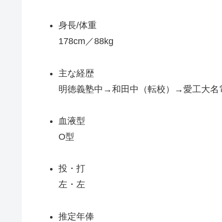
身長/体重
178cm／88kg
主な経歴
明徳義塾中→和田中（転校）→愛工大名
血液型
O型
投・打
左・左
推定年俸