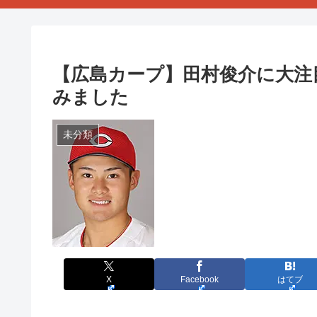
【広島カープ】田村俊介に大注
みました
未分類
X
Facebook
はてブ